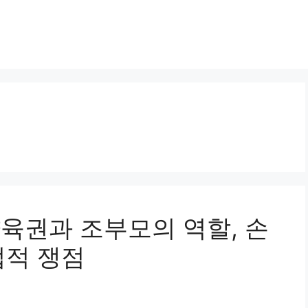
및 양육권과 조부모의 역할, 손
법적 쟁점