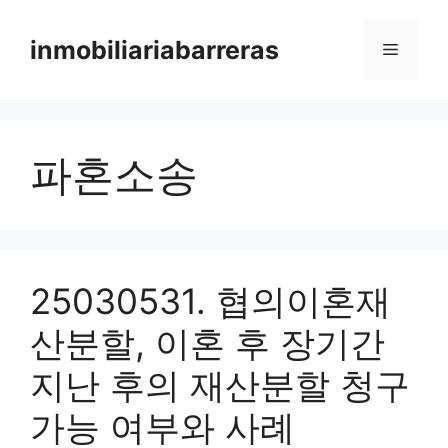
Skip
to
inmobiliariabarreras
Menu
content
파혼소송
25030531. 협의이혼재
산분할, 이혼 후 장기간
지난 후의 재산분할 청구
가능 여부와 사례