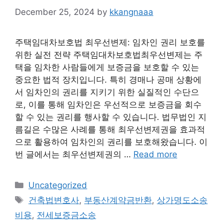
December 25, 2024
by
kkangnaaa
주택임대차보호법 최우선변제: 임차인 권리 보호를
위한 실전 전략 주택임대차보호법최우선변제는 주
택을 임차한 사람들에게 보증금을 보호할 수 있는
중요한 법적 장치입니다. 특히 경매나 공매 상황에
서 임차인의 권리를 지키기 위한 실질적인 수단으
로, 이를 통해 임차인은 우선적으로 보증금을 회수
할 수 있는 권리를 행사할 수 있습니다. 법무법인 지
름길은 수많은 사례를 통해 최우선변제권을 효과적
으로 활용하여 임차인의 권리를 보호해왔습니다. 이
번 글에서는 최우선변제권의 …
Read more
Categories
Uncategorized
Tags
건축법변호사
,
부동산계약금반환
,
상가명도소송
비용
,
전세보증금소송