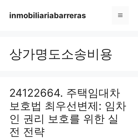
Skip
to
inmobiliariabarreras
Menu
content
상가명도소송비용
24122664. 주택임대차
보호법 최우선변제: 임차
인 권리 보호를 위한 실
전 전략