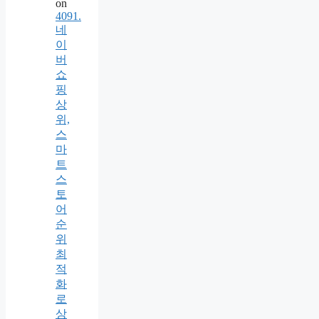
on
4091.
네
이
버
쇼
핑
상
위,
스
마
트
스
토
어
순
위
최
적
화
로
상