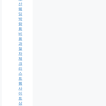
산
웨
딩
박
람
회
비
용
과
절
차
체
크
리
스
트
웹
사
이
트
상