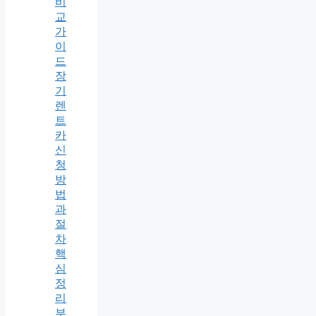
비
교
가
이
드
장
기
렌
트
카
신
청
방
법
과
절
차
핵
심
정
리
부