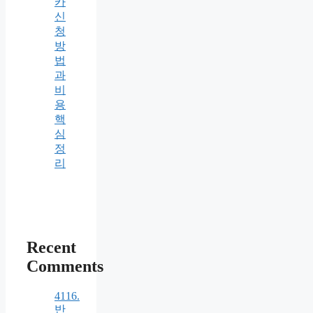
카
신
청
방
법
과
비
용
핵
심
정
리
Recent
Comments
4116.
반