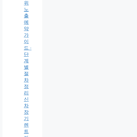
위
노
출
예
약
가
이
드 ·
단
계
별
절
차
정
리
신
차
장
기
렌
트