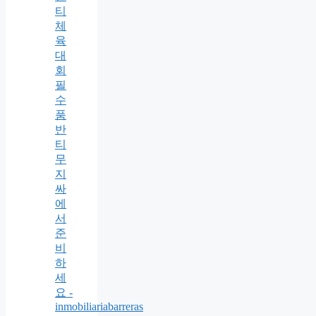
티
체
육
대
회
필
수
품
반
티
무
지
싸
에
서
준
비
하
세
요 -
inmobiliariabarreras