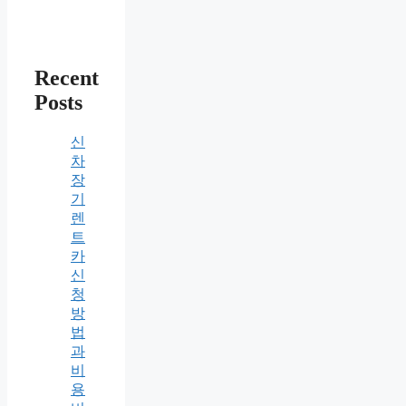
Recent
Posts
신
차
장
기
렌
트
카
신
청
방
법
과
비
용