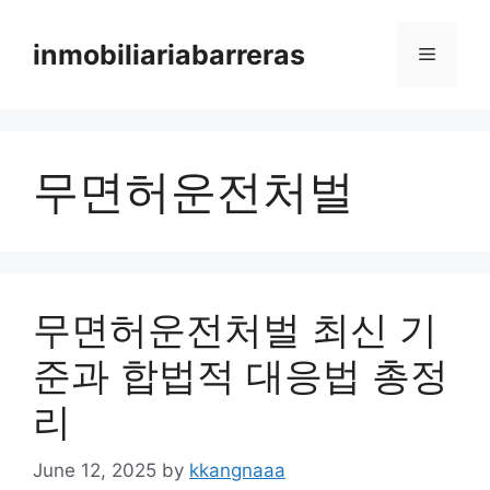
Skip
to
inmobiliariabarreras
Menu
content
무면허운전처벌
무면허운전처벌 최신 기
준과 합법적 대응법 총정
리
June 12, 2025
by
kkangnaaa