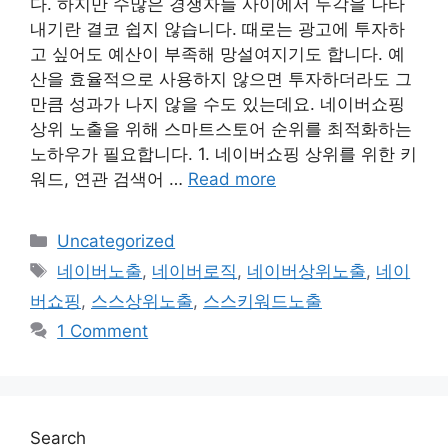
다. 하지만 수많은 경쟁자들 사이에서 두각을 나타
내기란 결코 쉽지 않습니다. 때로는 광고에 투자하
고 싶어도 예산이 부족해 망설여지기도 합니다. 예
산을 효율적으로 사용하지 않으면 투자하더라도 그
만큼 성과가 나지 않을 수도 있는데요. 네이버쇼핑
상위 노출을 위해 스마트스토어 순위를 최적화하는
노하우가 필요합니다. 1. 네이버쇼핑 상위를 위한 키
워드, 연관 검색어 …
Read more
Categories
Uncategorized
Tags
네이버노출
,
네이버로직
,
네이버상위노출
,
네이
버쇼핑
,
스스상위노출
,
스스키워드노출
1 Comment
Search