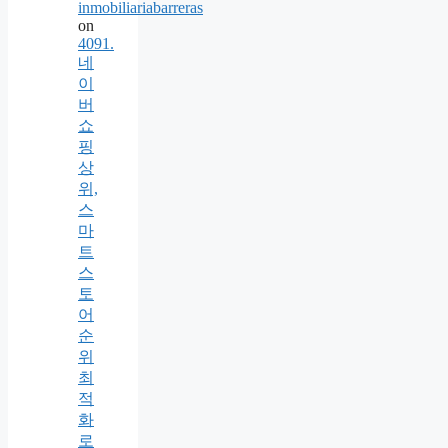
inmobiliariabarreras
on
4091.
네
이
버
쇼
핑
상
위,
스
마
트
스
토
어
순
위
최
적
화
로