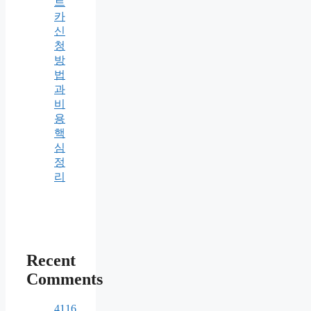
트
카
신
청
방
법
과
비
용
핵
심
정
리
Recent
Comments
4116.