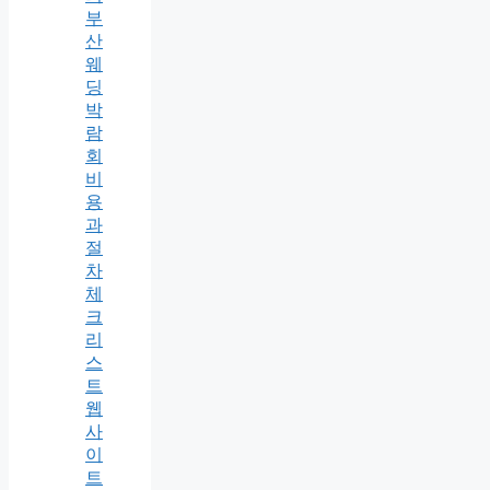
부
산
웨
딩
박
람
회
비
용
과
절
차
체
크
리
스
트
웹
사
이
트