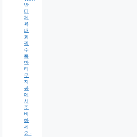
반
티
체
육
대
회
필
수
품
반
티
무
지
싸
에
서
준
비
하
세
요 -