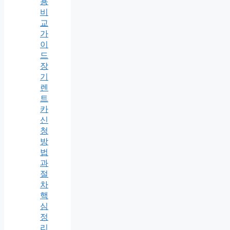
용
비
교
가
이
드
장
기
렌
트
카
신
청
방
법
과
절
차
핵
심
정
리