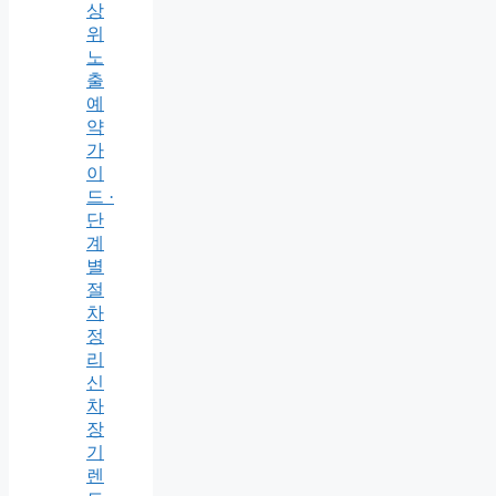
상
위
노
출
예
약
가
이
드 ·
단
계
별
절
차
정
리
신
차
장
기
렌