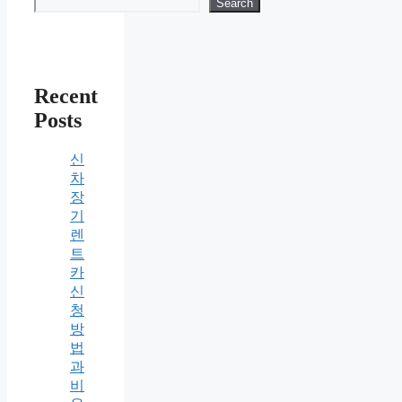
Search
Recent
Posts
신
차
장
기
렌
트
카
신
청
방
법
과
비