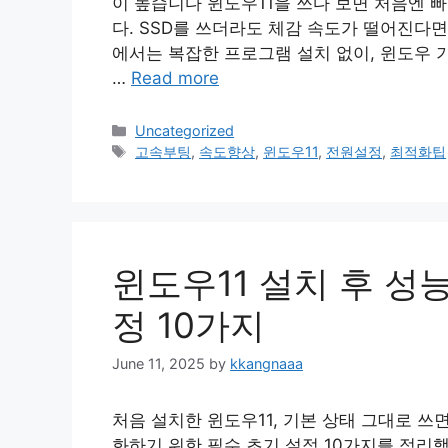
이 높습니다 윈도우11을 쓰다 보면 처음엔 빠
다. SSD를 쓰더라도 체감 속도가 떨어진다면
에서는 복잡한 프로그램 설치 없이, 윈도우 
…
Read more
Categories
Uncategorized
Tags
고속부팅
,
속도향상
,
윈도우11
,
전원설정
,
최적화팁
윈도우11 설치 후 성
정 10가지
June 11, 2025
by
kkangnaaa
처음 설치한 윈도우11, 기본 상태 그대로 쓰
화하기 위한 필수 초기 설정 10가지를 정리했