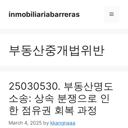
Skip
to
inmobiliariabarreras
Menu
content
부동산중개법위반
25030530. 부동산명도
소송: 상속 분쟁으로 인
한 점유권 회복 과정
March 4, 2025
by
kkangnaaa