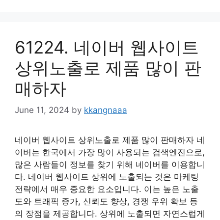
61224. 네이버 웹사이트
상위노출로 제품 많이 판
매하자
June 11, 2024
by
kkangnaaa
네이버 웹사이트 상위노출로 제품 많이 판매하자 네
이버는 한국에서 가장 많이 사용되는 검색엔진으로,
많은 사람들이 정보를 찾기 위해 네이버를 이용합니
다. 네이버 웹사이트 상위에 노출되는 것은 마케팅
전략에서 매우 중요한 요소입니다. 이는 높은 노출
도와 트래픽 증가, 신뢰도 향상, 경쟁 우위 확보 등
의 장점을 제공합니다. 상위에 노출되면 자연스럽게