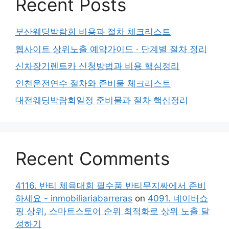
Recent Posts
부산웨딩박람회 비용과 절차 체크리스트
웹사이트 상위노출 예약가이드 · 단계별 절차 정리
신차장기렌트카 신청방법과 비용 핵심정리
인천운전연수 절차와 준비물 체크리스트
대전웨딩박람회일정 준비물과 절차 핵심정리
Recent Comments
4116. 반티 체육대회 필수품 반티무지싸에서 준비
하세요 - inmobiliariabarreras
on
4091. 네이버쇼
핑 상위, 스마트스토어 순위 최적화로 상위 노출 달
성하기