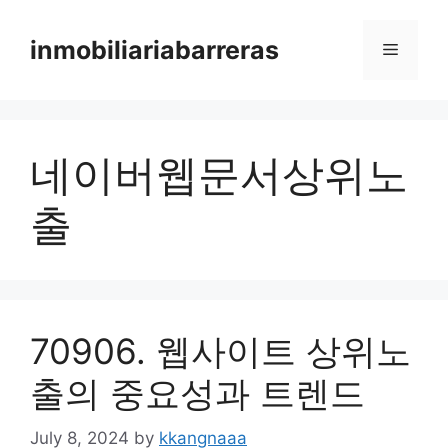
Skip
to
inmobiliariabarreras
Menu
content
네이버웹문서상위노
출
70906. 웹사이트 상위노
출의 중요성과 트렌드
July 8, 2024
by
kkangnaaa