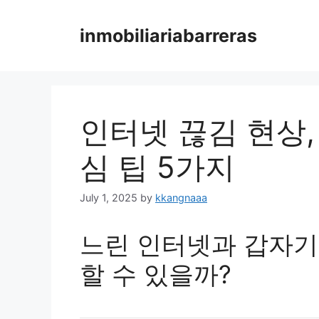
Skip
to
inmobiliariabarreras
content
인터넷 끊김 현상,
심 팁 5가지
July 1, 2025
by
kkangnaaa
느린 인터넷과 갑자기
할 수 있을까?