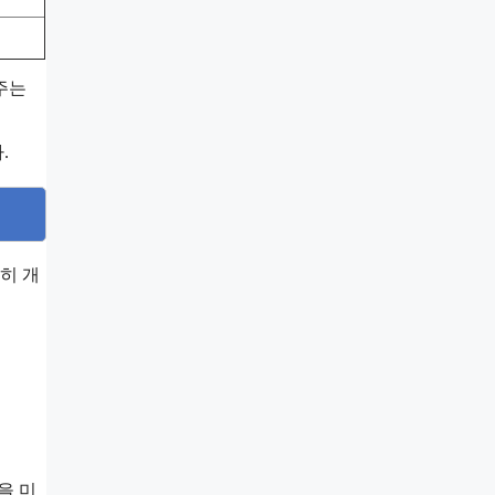
주는
.
히 개
을 미