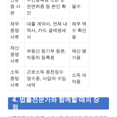
증 사
전면허증 등 본인 확
필수
본
인
채무
대출 계약서, 연체 내
채무 액
증명
역서, 카드 결제명세
수 확인
서류
서
용
재산
부동산 등기부 등본,
재산 평
증명
자동차 등록증
가용
서류
소득
근로소득 원천징수
소득 파
증빙
영수증, 사업자 수입
악용
서류
내역
4. 법률전문가와 함께할 때의 장
점