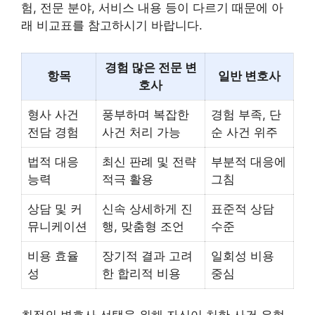
험, 전문 분야, 서비스 내용 등이 다르기 때문에 아
래 비교표를 참고하시기 바랍니다.
경험 많은 전문 변
항목
일반 변호사
호사
형사 사건
풍부하며 복잡한
경험 부족, 단
전담 경험
사건 처리 가능
순 사건 위주
법적 대응
최신 판례 및 전략
부분적 대응에
능력
적극 활용
그침
상담 및 커
신속 상세하게 진
표준적 상담
뮤니케이션
행, 맞춤형 조언
수준
비용 효율
장기적 결과 고려
일회성 비용
성
한 합리적 비용
중심