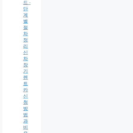
드 ·
단
계
별
절
차
정
리
신
차
장
기
렌
트
카
신
청
방
법
과
비