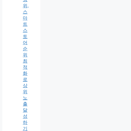
위,
스
마
트
스
토
어
순
위
최
적
화
로
상
위
노
출
달
성
하
기