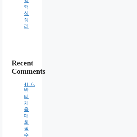
용
핵
심
정
리
Recent
Comments
4116.
반
티
체
육
대
회
필
수