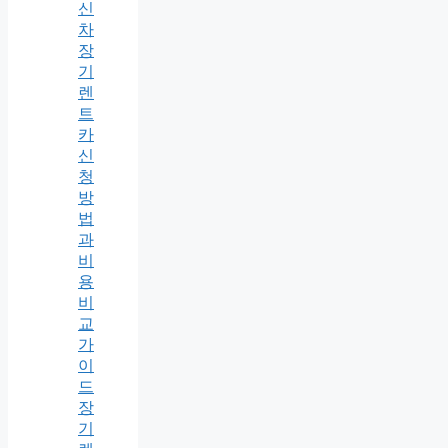
신
차
장
기
렌
트
카
신
청
방
법
과
비
용
비
교
가
이
드
장
기