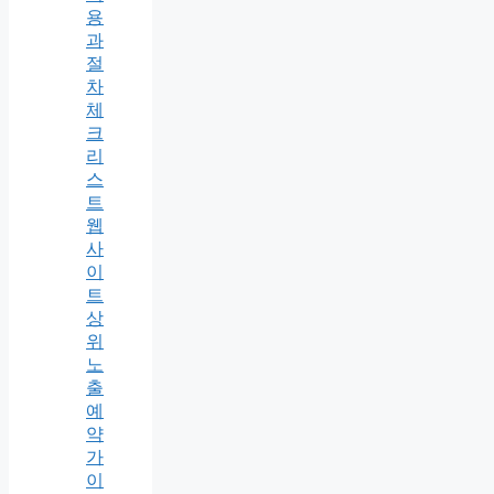
용
과
절
차
체
크
리
스
트
웹
사
이
트
상
위
노
출
예
약
가
이