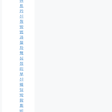
렌
트
카
신
청
방
법
과
절
차
핵
심
정
리
부
산
웨
딩
박
람
회
비