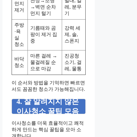
천장→조명
밀대, 걸
먼지
→벽면 순차
레, 분무
제거
먼지 털기
기
주방
기름때와 곰
강력 세
·욕
팡이 제거 집
제, 솔,
실
중
스폰지
청소
마른 걸레 →
진공청
바닥
물걸레질 순
소기, 걸
청소
으로 마감
레, 물통
이 순서와 방법을 기억하면 빠르면
서도 꼼꼼한 청소가 가능해집니다.
4. 잘 알려지지 않은
이사청소 꿀팁 모음
이사청소를 더욱 효율적이고 쾌적
하게 만드는 핵심 꿀팁을 모아 소
개합니다.