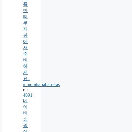
품
반
티
무
지
싸
에
서
준
비
하
세
요 -
inmobiliariabarreras
on
4091.
네
이
버
쇼
핑
상