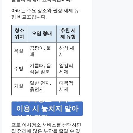
아래는 주요 장소와 권장 세제 유
형 비교표입니다.
청소
추천 세
오염 형태
위치
제 유형
곰팡이, 물
산성 세
욕실
때
제
기름때, 음
알칼리
주방
식물 얼룩
세제
일반 먼지,
다목적
거실
흙먼지
세제
5. 이사청소 서비스
이용 시 놓치지 말아
야 할 장점
프로 이사청소 서비스를 선택하면
집 정리에 많은 부담을 줄일 수 있