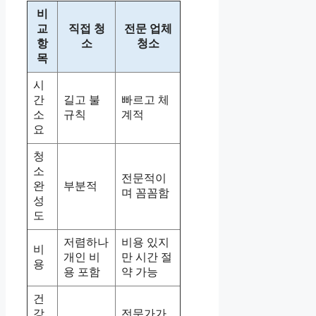
비
교
직접 청
전문 업체
항
소
청소
목
시
간
길고 불
빠르고 체
소
규칙
계적
요
청
소
전문적이
완
부분적
며 꼼꼼함
성
도
저렴하나
비용 있지
비
개인 비
만 시간 절
용
용 포함
약 가능
건
강
전문가가