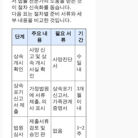
서 법률 전문가의 도움을 받는 것
이 절차 신속화를 돕습니다.
다음 표는 절차별 준비 서류와 세
부 내용을 비교한 것입니다.
주요 내
필요 서
기
단계
용
류
간
사망 신
상속
고 및 상
수
사망진단
개시
속 개시
일
서
확인
사실 확
내
인
상속
가정법원
상속포기
3개
포기
에 서류
신고서,
월
신고
제출, 의
가족관계
이
서 제
사 표시
증명서
내
출
제출서류
법원
검토 및
1~2
없음
주
심사
승인 판