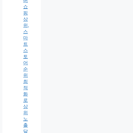
버
쇼
핑
상
위,
스
마
트
스
토
어
순
위
최
적
화
로
상
위
노
출
달