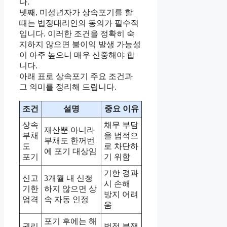
다.
넷째, 미성년자가 상속포기를 할
때는 법정대리인의 동의가 필수적
입니다. 이러한 조건을 정확히 숙
지하지 않으면 불이익 발생 가능성
이 아주 높으니 매우 신중해야 합
니다.
아래 표로 상속포기 주요 조건과
그 의미를 정리해 드립니다.
조건
설명
중요 이유
상속
채무 부담
재산뿐 아니라
부채
을 법적으
부채도 한꺼번
도
로 차단하
에 포기 대상임
포기
기 위함
기한 경과
신고
3개월 내 신청
시 손해
기한
하지 않으면 상
방지 어려
엄격
속 자동 인정
움
포기 후에는 해
권리
법적 분쟁