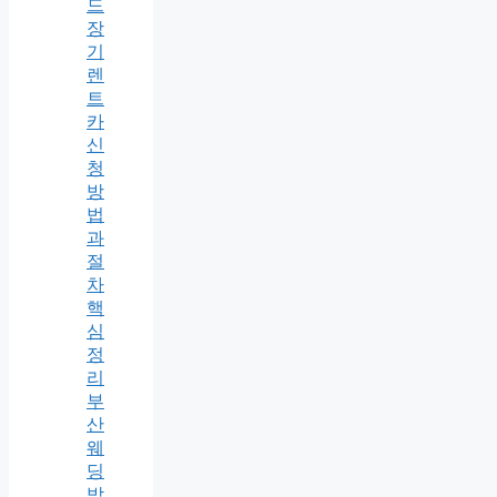
드
장
기
렌
트
카
신
청
방
법
과
절
차
핵
심
정
리
부
산
웨
딩
박