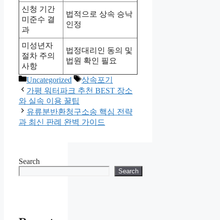
신청 기간
법적으로 상속 승낙
미준수 결
인정
과
미성년자
법정대리인 동의 및
절차 주의
법원 확인 필요
사항
Categories
Tags
Uncategorized
상속포기
가평 워터파크 추천 BEST 장소
와 실속 이용 꿀팁
유류분반환청구소송 핵심 전략
과 최신 판례 완벽 가이드
Search
Search