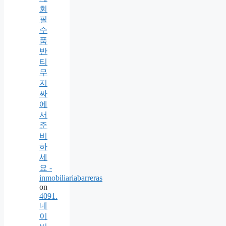
회
필
수
품
반
티
무
지
싸
에
서
준
비
하
세
요 -
inmobiliariabarreras
on
4091.
네
이