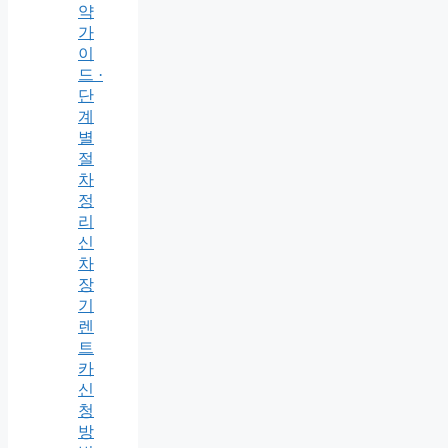
약
가
이
드 ·
단
계
별
절
차
정
리
신
차
장
기
렌
트
카
신
청
방