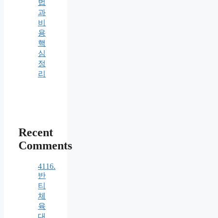
법
과
비
용
핵
심
정
리
Recent
Comments
4116.
반
티
체
육
대