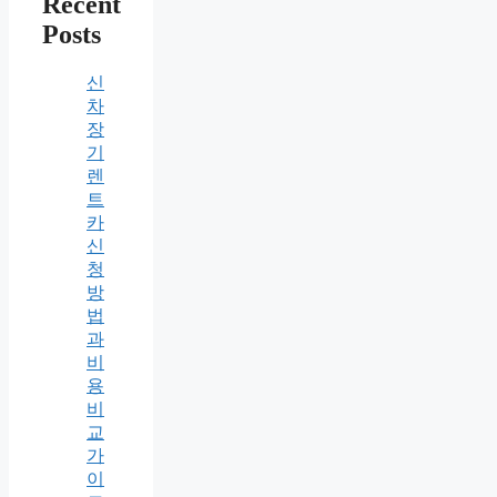
Recent
Posts
신
차
장
기
렌
트
카
신
청
방
법
과
비
용
비
교
가
이