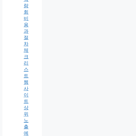
람
회
비
용
과
절
차
체
크
리
스
트
웹
사
이
트
상
위
노
출
예