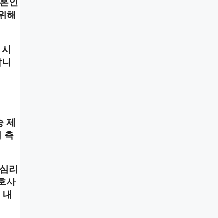
 혼인
 위해
 시
합니
송 제
 측
 심리
변호사
 내