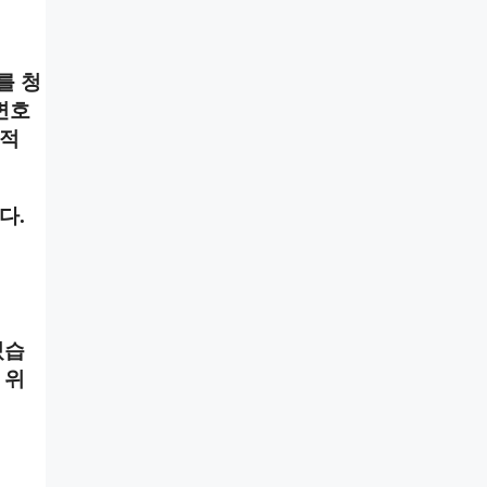
를 청
변호
신적
다.
있습
 위