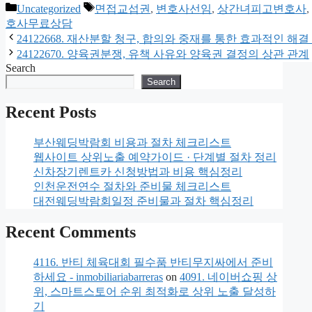
Categories
Tags
Uncategorized
면접교섭권
,
변호사선임
,
상간녀피고변호사
,
호사무료상담
24122668. 재산분할 청구, 합의와 중재를 통한 효과적인 해결
24122670. 양육권분쟁, 유책 사유와 양육권 결정의 상관 관계
Search
Search
Recent Posts
부산웨딩박람회 비용과 절차 체크리스트
웹사이트 상위노출 예약가이드 · 단계별 절차 정리
신차장기렌트카 신청방법과 비용 핵심정리
인천운전연수 절차와 준비물 체크리스트
대전웨딩박람회일정 준비물과 절차 핵심정리
Recent Comments
4116. 반티 체육대회 필수품 반티무지싸에서 준비
하세요 - inmobiliariabarreras
on
4091. 네이버쇼핑 상
위, 스마트스토어 순위 최적화로 상위 노출 달성하
기